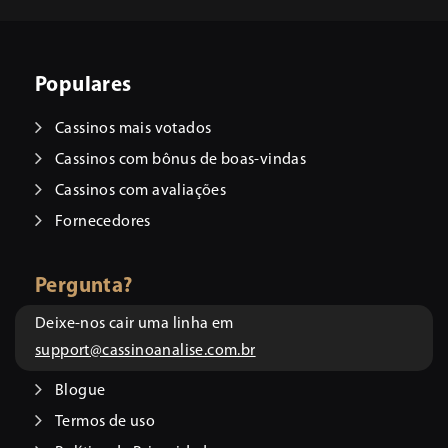
Populares
Cassinos mais votados
Cassinos com bônus de boas-vindas
Cassinos com avaliações
Fornecedores
Pergunta?
Deixe-nos cair uma linha em
support@cassinoanalise.com.br
Blogue
Termos de uso