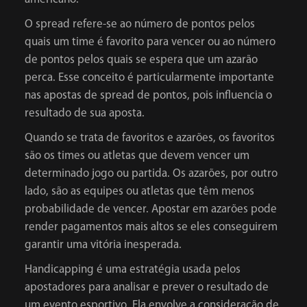
O spread refere-se ao número de pontos pelos
quais um time é favorito para vencer ou ao número
de pontos pelos quais se espera que um azarão
perca. Esse conceito é particularmente importante
nas apostas de spread de pontos, pois influencia o
resultado de sua aposta.
Quando se trata de favoritos e azarões, os favoritos
são os times ou atletas que devem vencer um
determinado jogo ou partida. Os azarões, por outro
lado, são as equipes ou atletas que têm menos
probabilidade de vencer. Apostar em azarões pode
render pagamentos mais altos se eles conseguirem
garantir uma vitória inesperada.
Handicapping é uma estratégia usada pelos
apostadores para analisar e prever o resultado de
um evento esportivo. Ela envolve a consideração de