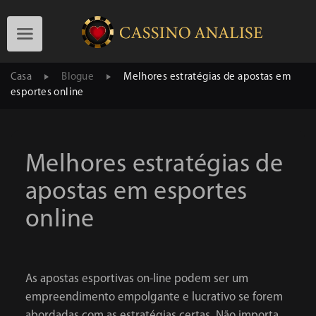
Casa
Blogue
Melhores estratégias de apostas em
esportes online
Melhores estratégias de
apostas em esportes
online
As apostas esportivas on-line podem ser um
empreendimento empolgante e lucrativo se forem
abordadas com as estratégias certas. Não importa