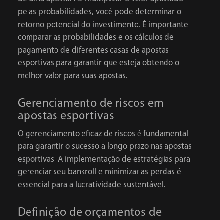
pelas probabilidades, você pode determinar o
retorno potencial do investimento. É importante
comparar as probabilidades e os cálculos de
pagamento de diferentes casas de apostas
esportivas para garantir que esteja obtendo o
melhor valor para suas apostas.
Gerenciamento de riscos em
apostas esportivas
O gerenciamento eficaz de riscos é fundamental
para garantir o sucesso a longo prazo nas apostas
esportivas. A implementação de estratégias para
gerenciar seu bankroll e minimizar as perdas é
essencial para a lucratividade sustentável.
Definição de orçamentos de