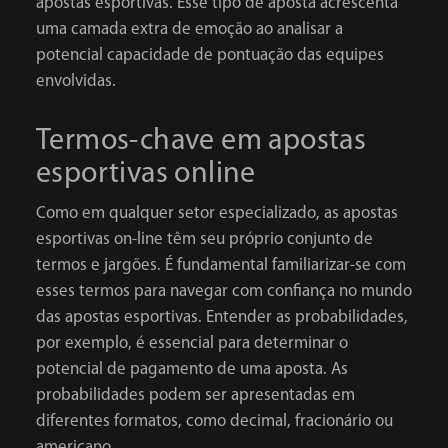
apostas esportivas. Esse tipo de aposta acrescenta
uma camada extra de emoção ao analisar a
potencial capacidade de pontuação das equipes
envolvidas.
Termos-chave em apostas
esportivas online
Como em qualquer setor especializado, as apostas
esportivas on-line têm seu próprio conjunto de
termos e jargões. É fundamental familiarizar-se com
esses termos para navegar com confiança no mundo
das apostas esportivas. Entender as probabilidades,
por exemplo, é essencial para determinar o
potencial de pagamento de uma aposta. As
probabilidades podem ser apresentadas em
diferentes formatos, como decimal, fracionário ou
americano.