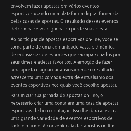
envolvem fazer apostas em vários eventos
esportivos usando uma plataforma digital fornecida
pelas casas de apostas. O resultado desses eventos
determina se você ganha ou perde sua aposta.
Ao participar de apostas esportivas on-line, você se
torna parte de uma comunidade vasta e dinâmica
de entusiastas de esportes que são apaixonados por
seus times e atletas favoritos. A emoção de fazer
uma aposta e aguardar ansiosamente o resultado
acrescenta uma camada extra de entusiasmo aos
eventos esportivos nos quais você escolhe apostar.
Para iniciar sua jornada de apostas on-line, é
necessário criar uma conta em uma casa de apostas
esportivas de boa reputação. Isso lhe dará acesso a
uma grande variedade de eventos esportivos de
todo o mundo. A conveniência das apostas on-line