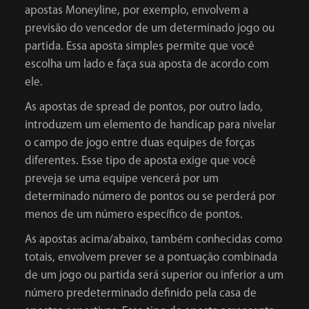
apostas Moneyline, por exemplo, envolvem a
previsão do vencedor de um determinado jogo ou
partida. Essa aposta simples permite que você
escolha um lado e faça sua aposta de acordo com
ele.
As apostas de spread de pontos, por outro lado,
introduzem um elemento de handicap para nivelar
o campo de jogo entre duas equipes de forças
diferentes. Esse tipo de aposta exige que você
preveja se uma equipe vencerá por um
determinado número de pontos ou se perderá por
menos de um número específico de pontos.
As apostas acima/abaixo, também conhecidas como
totais, envolvem prever se a pontuação combinada
de um jogo ou partida será superior ou inferior a um
número predeterminado definido pela casa de