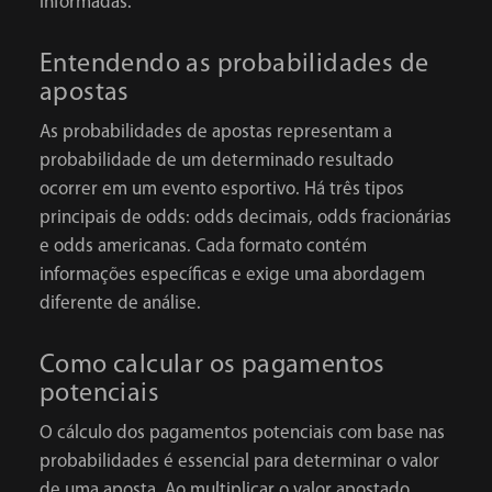
informadas.
Entendendo as probabilidades de
apostas
As probabilidades de apostas representam a
probabilidade de um determinado resultado
ocorrer em um evento esportivo. Há três tipos
principais de odds: odds decimais, odds fracionárias
e odds americanas. Cada formato contém
informações específicas e exige uma abordagem
diferente de análise.
Como calcular os pagamentos
potenciais
O cálculo dos pagamentos potenciais com base nas
probabilidades é essencial para determinar o valor
de uma aposta. Ao multiplicar o valor apostado