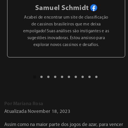
 Schmidt
Sandy
r um site de classificação
Descobri um site d
asileiros que me deixa
Brasil com enfoqu
lises são instigantes e as
análises são con
ras. Estou ansioso para
responsáveis. Agor
 cassinos e desafios.
comprometidos 
Por Mariana Rosa
Atualizada November 18, 2023
Assim como na maior parte dos jogos de azar, para vencer