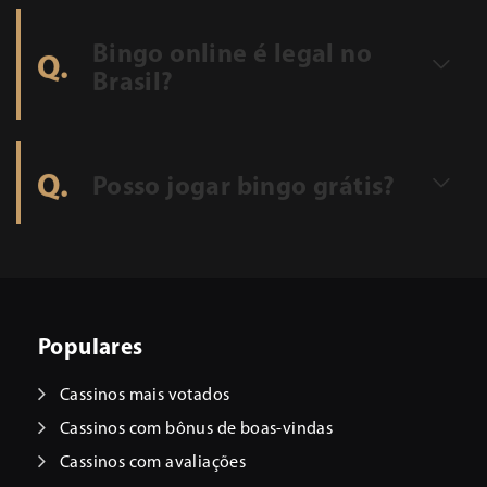
No Brasil, o bingo chegou na década de 1940, e depressa
Bingo online é legal no
tornou-se uma febre entre pessoas de diferentes classes
Q.
Brasil?
sociais. Até 2004, os brasileiros jogavam bingo em casas
físicas e era bastante comum reunir-se com amigos nos
finais de semana para jogar bingo em salões de festa ou
igrejas para se divertir.
Q.
Posso jogar bingo grátis?
Com o passar dos anos, o bingo foi se modernizando e se
adaptando aos novos tempos. Hoje em dia, é possível
jogar bingo online, de qualquer lugar, usando um
computador, tablet ou celular com conexão à internet.
Uma coisa legal sobre o bingo é que ele é um jogo social,
Populares
ou seja, permite que as pessoas se divirtam juntas,
conversando e torcendo para ganhar. Além disso, o bingo
Cassinos mais votados
tem uma dinâmica simples e fácil de entender, o que o
Cassinos com bônus de boas-vindas
torna um jogo acessível para pessoas de todas as idades.
Cassinos com avaliações