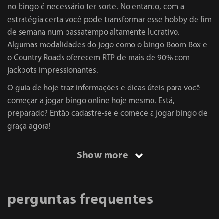
no bingo é necessário ter sorte. No entanto, com a
estratégia certa você pode transformar esse hobby de fim
de semana num passatempo altamente lucrativo.
Algumas modalidades do jogo como o bingo Boom Box e
o Country Roads oferecem RTP de mais de 90% com
jackpots impressionantes.
O guia de hoje traz informações e dicas úteis para você
começar a jogar bingo online hoje mesmo. Está,
preparado? Então cadastre-se e comece a jogar bingo de
graça agora!
História do jogo de bingo
Show more
O bingo é um jogo de azar, que começou a ser jogado há
muitos anos em países da Europa, como a Itália e a França.
perguntas frequentes
A versão moderna do bingo surgiu nos Estados Unidos,
em 1929, e se espalhou rapidamente pelo mundo.