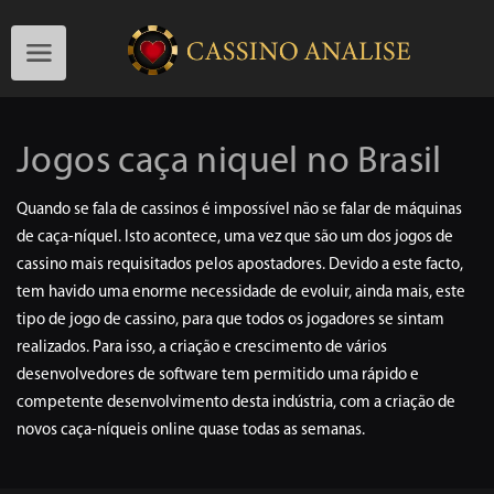
Jogos caça niquel no Brasil
Quando se fala de cassinos é impossível não se falar de máquinas
de caça-níquel. Isto acontece, uma vez que são um dos jogos de
cassino mais requisitados pelos apostadores. Devido a este facto,
tem havido uma enorme necessidade de evoluir, ainda mais, este
tipo de jogo de cassino, para que todos os jogadores se sintam
realizados. Para isso, a criação e crescimento de vários
desenvolvedores de software tem permitido uma rápido e
competente desenvolvimento desta indústria, com a criação de
novos caça-níqueis online quase todas as semanas.