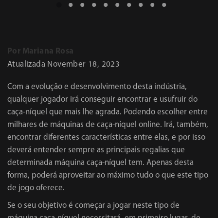
Por Mariana Rosa
Atualizada November 18, 2023
Com a evolução e desenvolvimento desta indústria,
qualquer jogador irá conseguir encontrar e usufruir do
caça-níquel que mais lhe agrada. Podendo escolher entre
milhares de máquinas de caça-níquel online. Irá, também,
encontrar diferentes características entre elas, e por isso
deverá entender sempre as principais regalias que
determinada máquina caça-níquel tem. Apenas desta
forma, poderá aproveitar ao máximo tudo o que este tipo
de jogo oferece.
Se o seu objetivo é começar a jogar neste tipo de