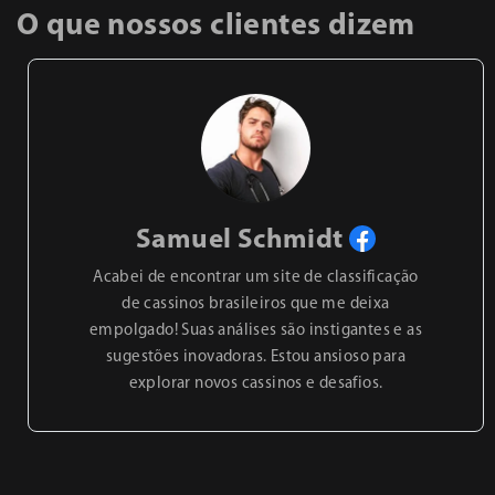
O que nossos clientes dizem
Samuel Schmidt
Acabei de encontrar um site de classificação
de cassinos brasileiros que me deixa
empolgado! Suas análises são instigantes e as
sugestões inovadoras. Estou ansioso para
explorar novos cassinos e desafios.