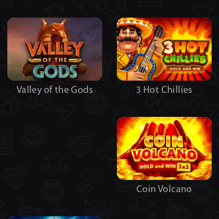
3 Hot Chillies
Valley of the Gods
Coin Volcano