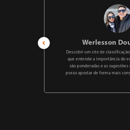
Werlesson Douglas
Descobri um site de classificação de cassinos
que entende a importância do equilíbrio! As
são ponderadas e as sugestões equilibrada
posso apostar de forma mais consciente e eq