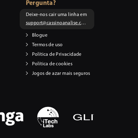
Pergunta?
Deixe-nos cair uma linha em
support@cassinoanalise.com.br
Blogue
Termos de uso
Política de Privacidade
Política de cookies
Jogos de azar mais seguros