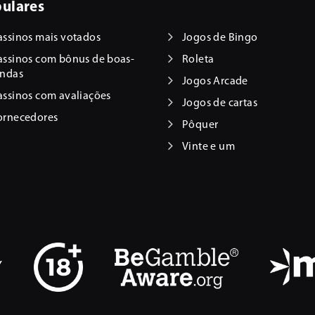
ulares
assinos mais votados
Jogos de Bingo
assinos com bônus de boas-
Roleta
indas
Jogos Arcade
assinos com avaliações
Jogos de cartas
ornecedores
Pôquer
Vinte e um
Y