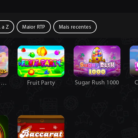
 a Z
Maior RTP
Mais recentes
Sugar Rush 1000
C
Gates Of Olympus
Fruit Party