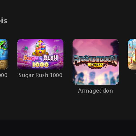
is
000
Sugar Rush 1000
Armageddon