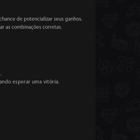
chance de potencializar seus ganhos.
ar as combinações corretas.
.
ando esperar uma vitória.