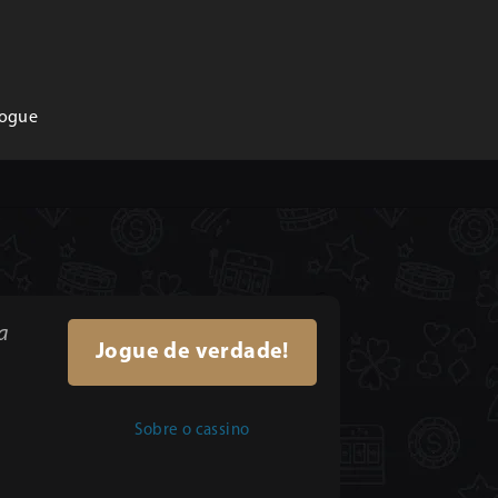
logue
a
Jogue de verdade!
Sobre o cassino