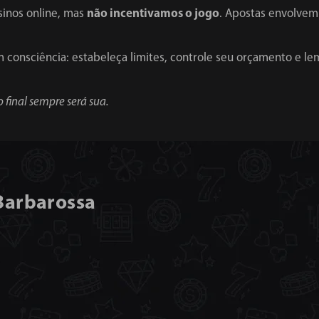
inos online, mas
não incentivamos o jogo
. Apostas envolvem
m consciência: estabeleça limites, controle seu orçamento e l
o final sempre será sua.
Barbarossa