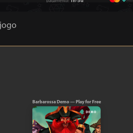
1h-3d
pagamento:
 jogo
Barbarossa Demo — Play for Free
DEMO