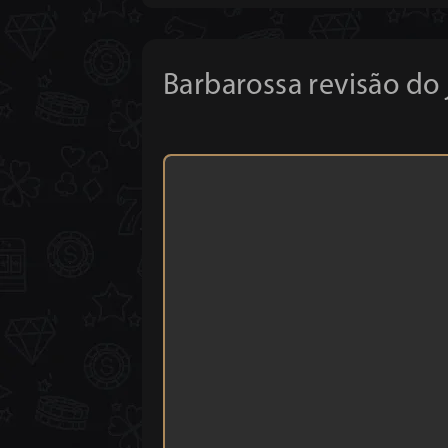
Barbarossa revisão do