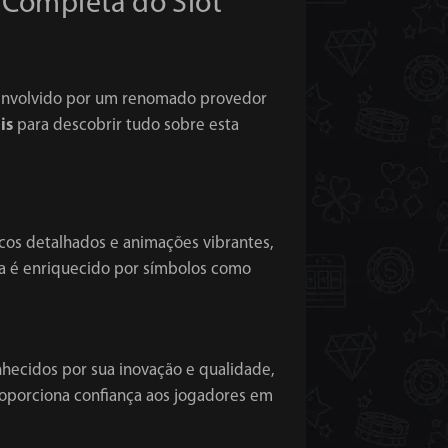
 Completa do Slot
envolvido por um renomado provedor
is
para descobrir tudo sobre esta
icos detalhados e animações vibrantes,
ta é enriquecido por símbolos como
nhecidos por sua inovação e qualidade,
roporciona confiança aos jogadores em