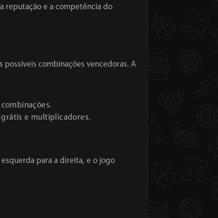
 a reputação e a competência do
 as possíveis combinações vencedoras. A
s combinações.
grátis e multiplicadores.
esquerda para a direita, e o jogo