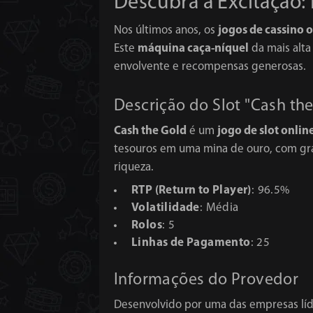
Descubra a Excitação: 
Nos últimos anos, os
jogos de cassino 
Este
máquina caça-níquel
da mais alt
envolvente e recompensas generosas.
Descrição do Slot "Cash th
Cash the Gold
é um
jogo de slot onlin
tesouros em uma mina de ouro, com grá
riqueza.
RTP (Return to Player)
: 96.5%
Volatilidade
: Média
Rolos
: 5
Linhas de Pagamento
: 25
Informações do Provedor
Desenvolvido por uma das empresas líd