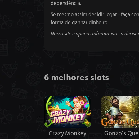
dependência.
Se mesmo assim decidir jogar - faça co
forma de ganhar dinheiro.
Nosso site é apenas informativo - a decisã
6 melhores slots
Crazy Monkey
Gonzo's Que