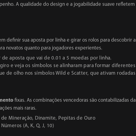
penho. A qualidade do design e a jogabilidade suave refletem
m definir sua aposta por linha e girar os rolos para descobrir
 para novatos quanto para jogadores experientes.
or de aposta que vai de 0.01 a 5 moedas por linha.
 giro e veja os símbolos se alinharam para formar diferente
que de olho nos símbolos Wild e Scatter, que ativam rodadas 
amento
fixas. As combinações vencedoras são contabilizadas da 
ções mais raras.
s de Mineração, Dinamite, Pepitas de Ouro
e Números (A, K, Q, J, 10)