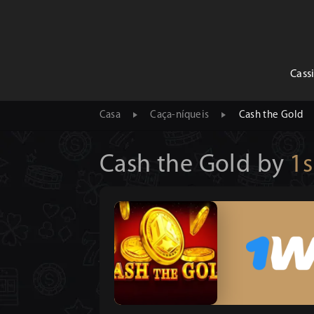
Cass
Casa
Caça-níqueis
Cash the Gold
Cash the Gold
by
1