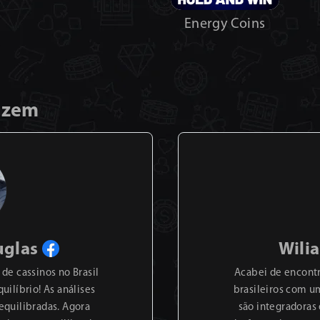
Energy Coins
dizem
velli
Sam
valiação de cassinos
Acabei de encon
lística! As análises
cassinos brasile
 harmoniosas. Posso
análises são ins