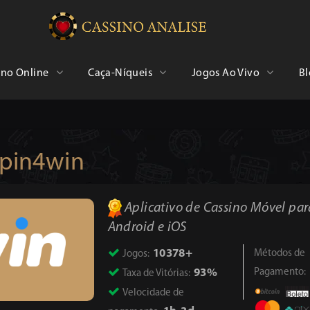
ino Online
Caça-Níqueis
Jogos Ao Vivo
B
spin4win
Aplicativo de Cassino Móvel par
Android e iOS
10378+
Métodos de
Jogos:
93%
Pagamento:
Taxa de Vitórias:
Velocidade de