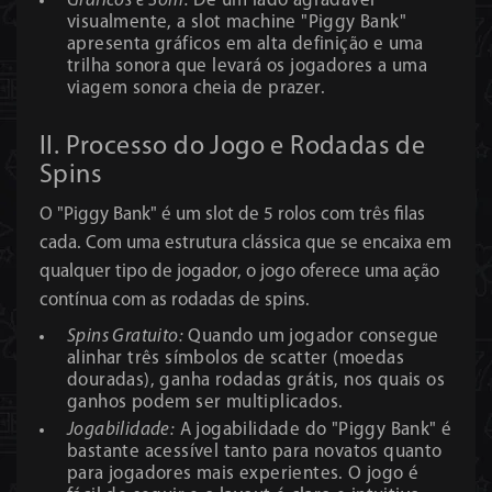
Gráficos e Som:
De um lado agradável
visualmente, a slot machine "Piggy Bank"
apresenta gráficos em alta definição e uma
trilha sonora que levará os jogadores a uma
viagem sonora cheia de prazer.
II. Processo do Jogo e Rodadas de
Spins
O "Piggy Bank" é um slot de 5 rolos com três filas
cada. Com uma estrutura clássica que se encaixa em
qualquer tipo de jogador, o jogo oferece uma ação
contínua com as rodadas de spins.
Spins Gratuito:
Quando um jogador consegue
alinhar três símbolos de scatter (moedas
douradas), ganha rodadas grátis, nos quais os
ganhos podem ser multiplicados.
Jogabilidade:
A jogabilidade do "Piggy Bank" é
bastante acessível tanto para novatos quanto
para jogadores mais experientes. O jogo é