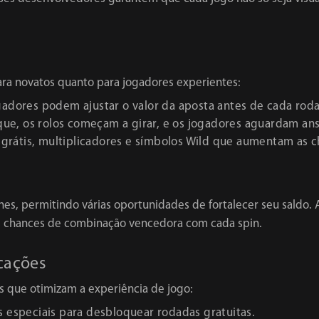
para novatos quanto para jogadores experientes:
adores podem ajustar o valor da aposta antes de cada roda
ue, os rolos começam a girar, e os jogadores aguardam an
grátis, multiplicadores e símbolos Wild que aumentam as c
ines, permitindo várias oportunidades de fortalecer seu saldo.
s chances de combinação vencedora com cada spin.
icações
is que otimizam a experiência de jogo:
especiais para desbloquear rodadas gratuitas.