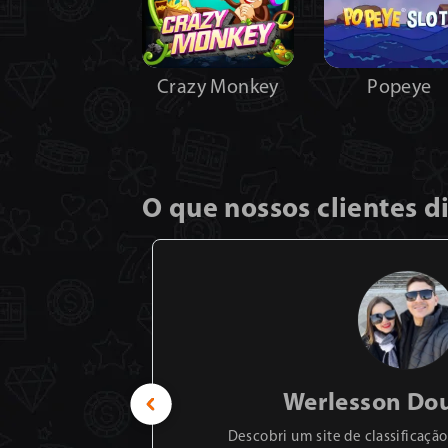
Crazy Monkey
Popeye
O que nossos clientes 
Wiliane Zano
 Brasil
Acabei de encontrar um site de a