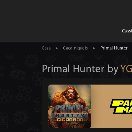
Cass
Casa
Caça-níqueis
Primal Hunter
Primal Hunter
by
YG