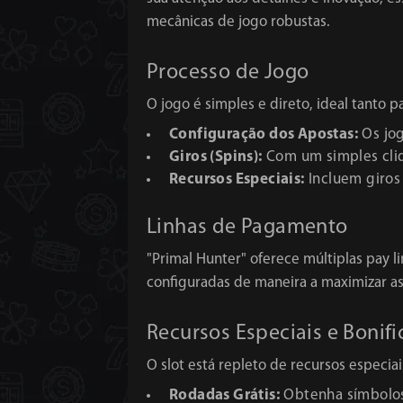
mecânicas de jogo robustas.
Processo de Jogo
O jogo é simples e direto, ideal tanto 
Configuração dos Apostas:
Os jog
Giros (Spins):
Com um simples cliq
Recursos Especiais:
Incluem giros 
Linhas de Pagamento
"Primal Hunter" oferece múltiplas pay l
configuradas de maneira a maximizar a
Recursos Especiais e Bonif
O slot está repleto de recursos especia
Rodadas Grátis:
Obtenha símbolos 