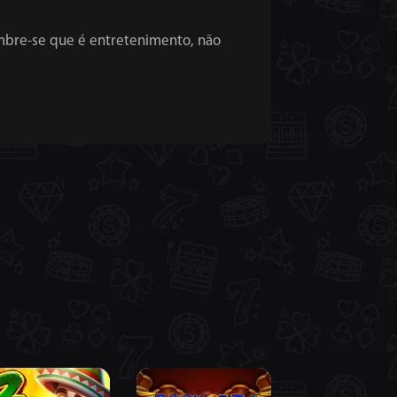
embre-se que é entretenimento, não