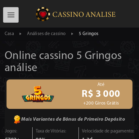
Casa
Análises de cassino
5 Gringos
Online cassino 5 Gringos
análise
Até
R$ 3 000
+200 Giros Grátis
Mais Variantes de Bônus de Primeiro Depósito
Jogos:
Taxa de Vitórias:
Velocidade de pagamento: