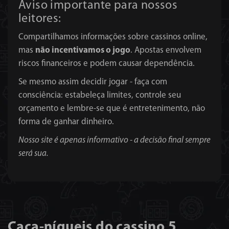
Aviso importante para nossos
leitores:
Compartilhamos informações sobre cassinos online,
mas
não incentivamos o jogo
. Apostas envolvem
riscos financeiros e podem causar dependência.
Se mesmo assim decidir jogar - faça com
consciência: estabeleça limites, controle seu
orçamento e lembre-se que é entretenimento, não
forma de ganhar dinheiro.
Nosso site é apenas informativo - a decisão final sempre
será sua.
Caça-níqueis do cassino 5