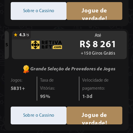
Jogue de
Sobre o Cassino
verdade!
4.3
/5
Até
R$ 8 261
5
+150 Giros Grátis
Grande Seleção de Provedores de Jogos
Jogos:
Taxa de
Velocidade de
5831+
Vitórias:
pagamento:
95%
1-3d
Jogue de
Sobre o Cassino
verdade!