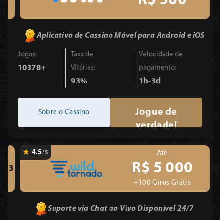
R$ 500
Aplicativo de Cassino Móvel para Android e iOS
Jogos:
Taxa de
Velocidade de
10378+
Vitórias:
pagamento:
93%
1h-3d
Jogue de
Sobre o Cassino
verdade!
4.5
/5
Até
R$ 5 000
3
+100 Giros Grátis
Suporte via Chat ao Vivo Disponível 24/7