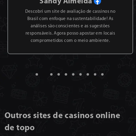
Sandy Almeida
Descobri um site de avaliação de cassinos no
Brasil com enfoque na sustentabilidade! As
análises são conscientes e as sugestões
responsáveis. Agora posso apostar em locais
comprometidos com o meio ambiente.
Outros sites de casinos online
de topo