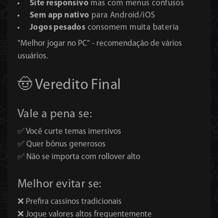
Site responsivo
mas com menus confusos
Sem app nativo
para Android/iOS
Jogos pesados
consomem muita bateria
"Melhor jogar no PC" - recomendação de vários
usuários.
🤠 Veredito Final
Vale a pena se:
✅ Você curte temas imersivos
✅ Quer bônus generosos
✅ Não se importa com rollover alto
Melhor evitar se:
❌ Prefira cassinos tradicionais
❌ Jogue valores altos frequentemente