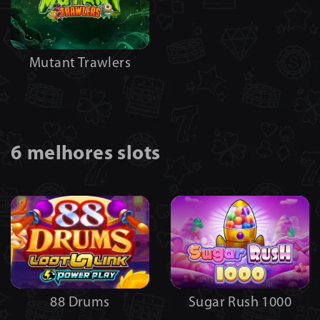
Mutant Trawlers
6 melhores slots
88 Drums
Sugar Rush 1000