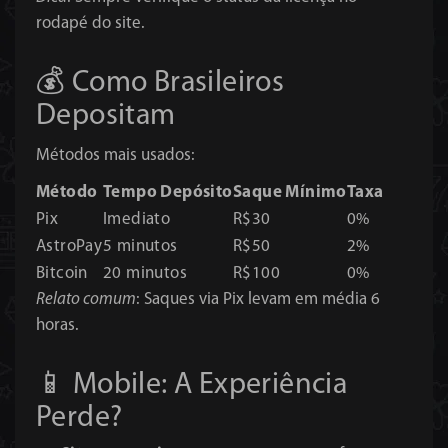
rodapé do site.
💰 Como Brasileiros
Depositam
Métodos mais usados:
Método
Tempo Depósito
Saque Mínimo
Taxa
Pix
Imediato
R$30
0%
AstroPay
5 minutos
R$50
2%
Bitcoin
20 minutos
R$100
0%
Relato comum
: Saques via Pix levam em média 6
horas.
📱 Mobile: A Experiência
Perde?