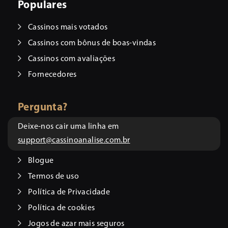
Populares
Cassinos mais votados
Cassinos com bônus de boas-vindas
Cassinos com avaliações
Fornecedores
Pergunta?
Deixe-nos cair uma linha em
support@cassinoanalise.com.br
Blogue
Termos de uso
Política de Privacidade
Política de cookies
Jogos de azar mais seguros