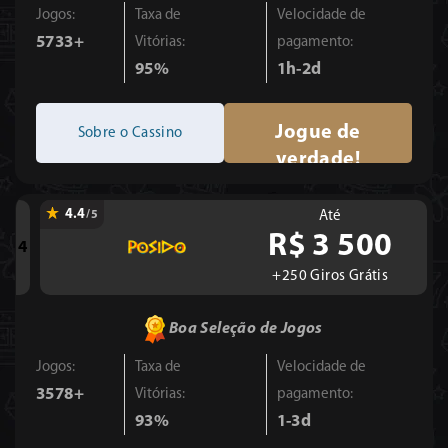
Jogos:
Taxa de
Velocidade de
5733+
Vitórias:
pagamento:
95%
1h-2d
Jogue de
Sobre o Cassino
verdade!
4.4
/5
Até
R$ 3 500
4
+250 Giros Grátis
Boa Seleção de Jogos
Jogos:
Taxa de
Velocidade de
3578+
Vitórias:
pagamento:
93%
1-3d