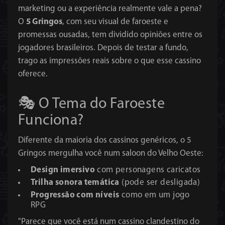
marketing ou a experiência realmente vale a pena?
O
5 Gringos
, com seu visual de faroeste e
promessas ousadas, tem dividido opiniões entre os
jogadores brasileiros. Depois de testar a fundo,
trago as impressões reais sobre o que esse cassino
oferece.
🎭 O Tema do Faroeste
Funciona?
Diferente da maioria dos cassinos genéricos, o 5
Gringos mergulha você num saloon do Velho Oeste:
Design imersivo
com personagens caricatos
Trilha sonora temática
(pode ser desligada)
Progressão com níveis
como em um jogo
RPG
"Parece que você está num cassino clandestino do