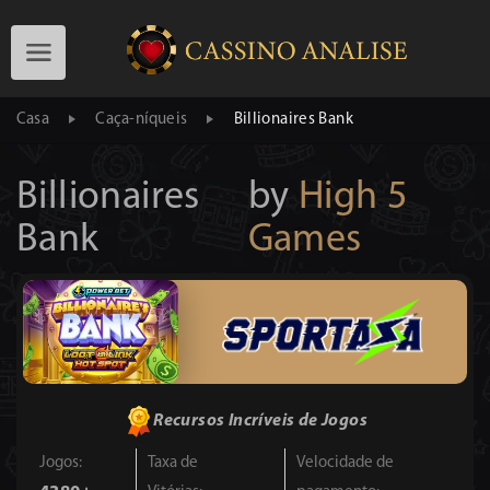
Casa
Caça-níqueis
Billionaires Bank
Billionaires
by
High 5
Bank
Games
Recursos Incríveis de Jogos
Jogos:
Taxa de
Velocidade de