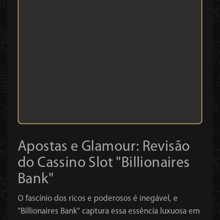
Apostas e Glamour: Revisão
do Cassino Slot "Billionaires
Bank"
O fascínio dos ricos e poderosos é inegável, e
"Billionaires Bank" captura essa essência luxuosa em