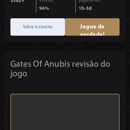
3382+
Vitórias:
pagamento:
94%
1h-3d
Jogue de
Sobre o cassino
verdade!
Gates Of Anubis revisão do
jogo