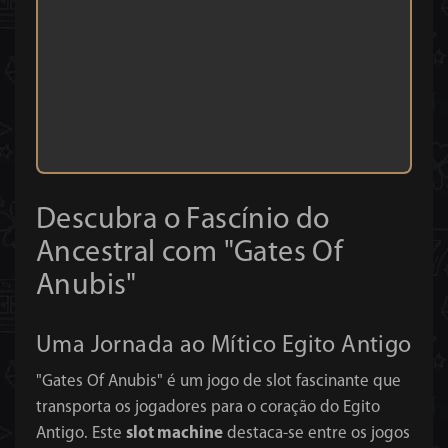
Descubra o Fascínio do
Ancestral com "Gates Of
Anubis"
Uma Jornada ao Mítico Egito Antigo
"Gates Of Anubis" é um jogo de slot fascinante que
transporta os jogadores para o coração do Egito
Antigo. Este
slot machine
destaca-se entre os jogos