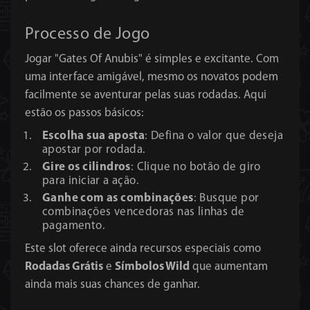
Processo de Jogo
Jogar "Gates Of Anubis" é simples e excitante. Com
uma interface amigável, mesmo os novatos podem
facilmente se aventurar pelas suas rodadas. Aqui
estão os passos básicos:
Escolha sua aposta
: Defina o valor que deseja
apostar por rodada.
Gire os cilindros
: Clique no botão de giro
para iniciar a ação.
Ganhe com as combinações
: Busque por
combinações vencedoras nas linhas de
pagamento.
Este slot oferece ainda recursos especiais como
Rodadas Grátis
e
Símbolos Wild
que aumentam
ainda mais suas chances de ganhar.